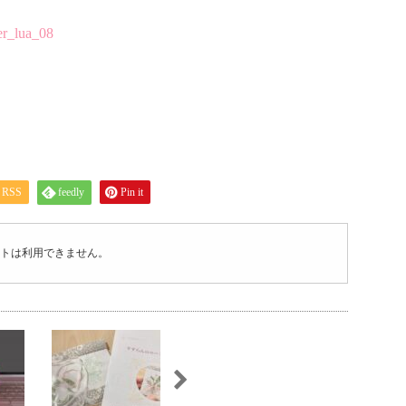
er_lua_08
RSS
feedly
Pin it
トは利用できません。