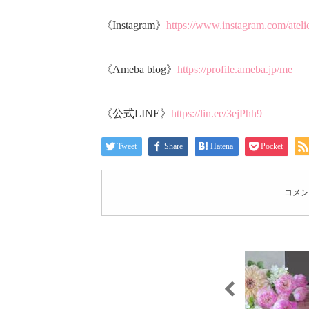
《Instagram》
https://www.instagram.com/ateli
《Ameba blog》
https://profile.ameba.jp/me
《公式LINE》
https://lin.ee/3ejPhh9
Tweet
Share
Hatena
Pocket
コメン